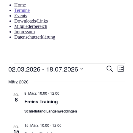
Home
Termine
Events
Downloads/Links
Mitgliederbereich
Impressum
Datenschutzerklärung
Veranstaltungen
02.03.2026
 - 
18.07.2026
Veranstal
Veran
Suche
Liste
Ansic
Suche
Datum
Navig
wählen.
März 2026
und
Ansichten
8. März; 10:00
-
12:00
SO.
8
Navigati
Freies Training
Schießstand Langenweddingen
15. März; 10:00
-
12:00
SO.
15