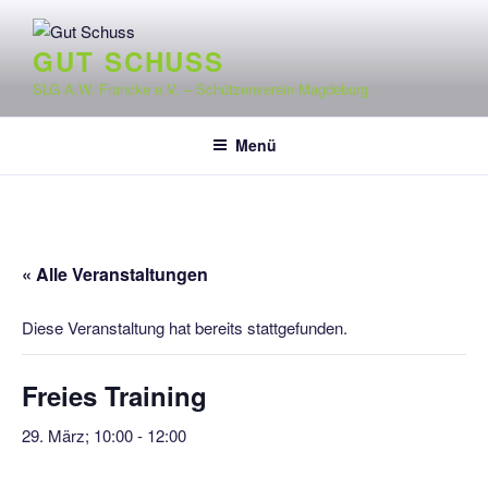
Zum
Inhalt
GUT SCHUSS
springen
SLG A.W. Francke e.V. – Schützenverein Magdeburg
Menü
« Alle Veranstaltungen
Diese Veranstaltung hat bereits stattgefunden.
Freies Training
29. März; 10:00
-
12:00