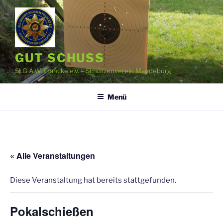
Zum
Inhalt
springen
GUT SCHUSS
SLG A.W. Francke e.V. – Schützenverein Magdeburg
Menü
« Alle Veranstaltungen
Diese Veranstaltung hat bereits stattgefunden.
Pokalschießen