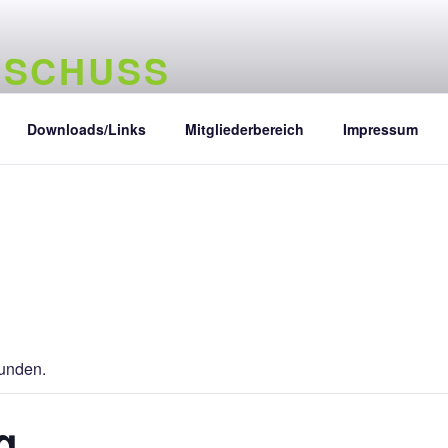
 SCHUSS
ncke e.V. – Schützenverein Magdeburg
Downloads/Links
Mitgliederbereich
Impressum
funden.
g