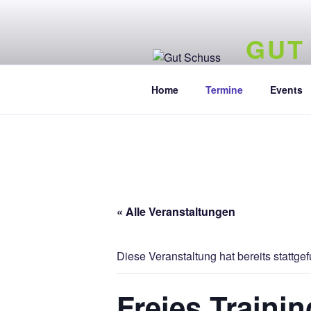
Zum
Inhalt
GUT
springen
SLG A.W. Fra
Home
Termine
Events
« Alle Veranstaltungen
Diese Veranstaltung hat bereits stattge
Freies Trainin