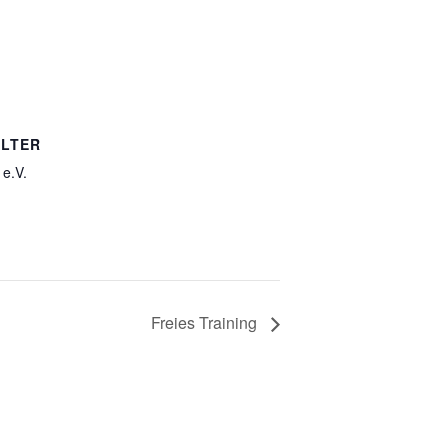
LTER
e.V.
Freies Training